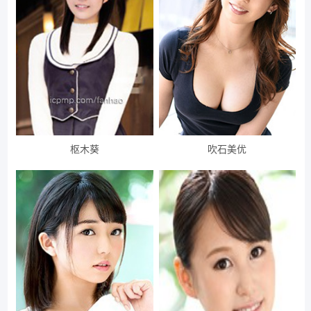
枢木葵
吹石美优