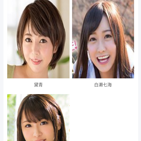
黛青
白濑七海