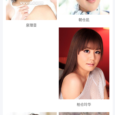
朝仓凪
泉理音
柏仓玲华